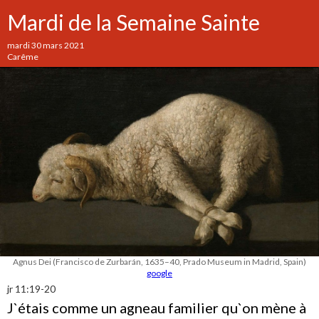
Mardi de la Semaine Sainte
mardi 30 mars 2021
Carême
Agnus Dei (Francisco de Zurbarán, 1635–40, Prado Museum in Madrid, Spain)
google
jr 11:19-20
J`étais comme un agneau familier qu`on mène à