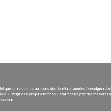
iel que j'ai recueillies au cours des dernières années à enseigner à m
maine. Il s'agit d'un projet à but non lucratif et les prix des matièr
ression.